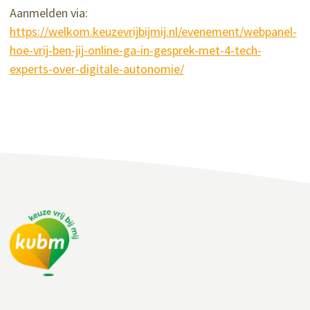
Aanmelden via:
https://welkom.keuzevrijbijmij.nl/evenement/webpanel-
hoe-vrij-ben-jij-online-ga-in-gesprek-met-4-tech-
experts-over-digitale-autonomie/