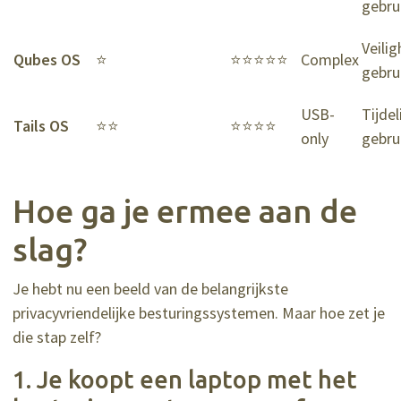
gebru
Veili
Qubes OS
⭐
⭐⭐⭐⭐⭐
Complex
gebru
USB-
Tijde
Tails OS
⭐⭐
⭐⭐⭐⭐
only
gebru
Hoe ga je ermee aan de
slag?
Je hebt nu een beeld van de belangrijkste
privacyvriendelijke besturingssystemen. Maar hoe zet je
die stap zelf?
1. Je koopt een laptop met het