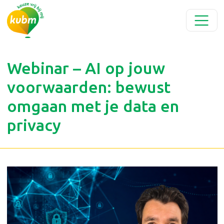
Webinar – AI op jouw
voorwaarden: bewust
omgaan met je data en
privacy