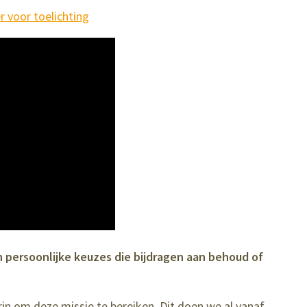
r voor toelichting
 persoonlijke keuzes die bijdragen aan behoud of
 erin om deze missie te bereiken. Dit doen we al vanaf